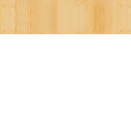
Footer Widgets
To customize this widget area login to your admin account, go to
Appearance, then Widgets and drag new widgets into Footer
Widgets
Recent Posts
Bumbu Kentang Goreng French Fries agar lebih enak dan gurih
Resep Keripik Singkong Pedas… Mau ?
WordPress
Log in
WordPress