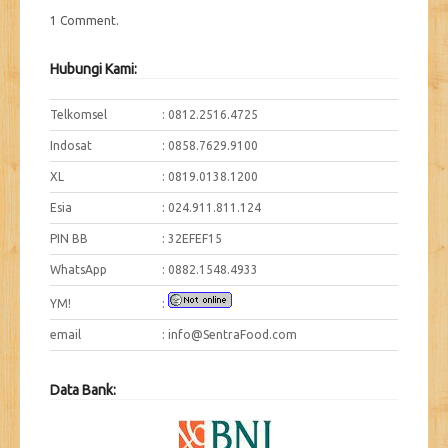
1 Comment
.
Hubungi Kami:
Telkomsel
: 0812.2516.4725
Indosat
: 0858.7629.9100
XL
: 0819.0138.1200
Esia
: 024.911.811.124
PIN BB
: 32EFEF15
WhatsApp
: 0882.1548.4933
YM!
:
email
: info@SentraFood.com
Data Bank: