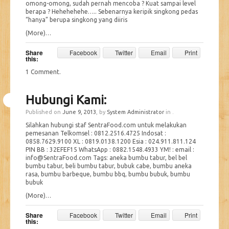
omong-omong, sudah pernah mencoba ? Kuat sampai level
berapa ? Hehehehehe….. Sebenarnya keripik singkong pedas
“hanya” berupa singkong yang diiris
(More)…
Share
Facebook
Twitter
Email
Print
this:
1 Comment
.
Hubungi Kami:
Published on
June 9, 2013
, by
System Administrator
in .
Silahkan hubungi staf SentraFood.com untuk melakukan
pemesanan Telkomsel : 0812.2516.4725 Indosat :
0858.7629.9100 XL : 0819.0138.1200 Esia : 024.911.811.124
PIN BB : 32EFEF15 WhatsApp : 0882.1548.4933 YM! : email :
info@SentraFood.com Tags: aneka bumbu tabur, bel bel
bumbu tabur, beli bumbu tabur, bubuk cabe, bumbu aneka
rasa, bumbu barbeque, bumbu bbq, bumbu bubuk, bumbu
bubuk
(More)…
Share
Facebook
Twitter
Email
Print
this: