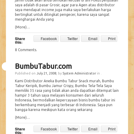
jamin tidak akan anda temukan kecuali di sini Fokus penjualan
saya adalah di pasar Grosir, agar para Agen atau distributor
saya mendapat income juga maka saya berlakukan harga
bertingkat untuk ditingkat pengecer, karena saya sangat
menghargai Anda yang
(More)…
Share
Facebook
Twitter
Email
Print
this:
8 Comments
.
BumbuTabur.com
Published on
July 21, 2008
, by
System Administrator
in .
Kami Distributor Aneka Bumbu Tabur Snack murah, Bumbu
Tabur Keripik, Bumbu Jamur Crispy, Bumbu Tela-Tela Saya
memiliki 35 rasa yang tidak akan anda dapatkan ditempat lain
hampir 3 tahun saya melayani konsumen dari seluruh
Indonesia, bermodalkan kepercayaan bisnis bumbu tabur ini
berkembang menjadi yang terbesar di Indonesia. Saya pun
bangga karena meskipun kata orang sekarang
(More)…
Share
Facebook
Twitter
Email
Print
this: