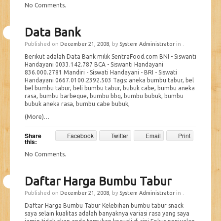
No Comments
.
Data Bank
Published on
December 21, 2008
, by
System Administrator
in .
Berikut adalah Data Bank milik SentraFood.com BNI - Siswanti
Handayani 0033.142.787 BCA - Siswanti Handayani
836.000.2781 Mandiri - Siswati Handayani - BRI - Siswati
Handayani 0667.0100.2392.503 Tags: aneka bumbu tabur, bel
bel bumbu tabur, beli bumbu tabur, bubuk cabe, bumbu aneka
rasa, bumbu barbeque, bumbu bbq, bumbu bubuk, bumbu
bubuk aneka rasa, bumbu cabe bubuk,
(More)…
Share
Facebook
Twitter
Email
Print
this:
No Comments
.
Daftar Harga Bumbu Tabur
Published on
December 21, 2008
, by
System Administrator
in .
Daftar Harga Bumbu Tabur Kelebihan bumbu tabur snack
saya selain kualitas adalah banyaknya variasi rasa yang saya