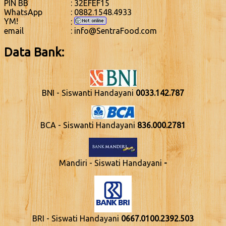
PIN BB
: 32EFEF15
WhatsApp
: 0882.1548.4933
YM!
:
email
: info@SentraFood.com
Data Bank:
BNI - Siswanti Handayani
0033.142.787
BCA - Siswanti Handayani
836.000.2781
Mandiri - Siswati Handayani
-
BRI - Siswati Handayani
0667.0100.2392.503