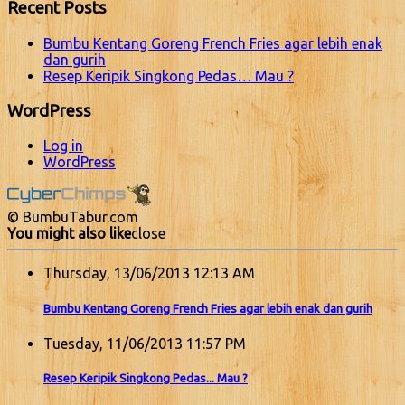
Recent Posts
Bumbu Kentang Goreng French Fries agar lebih enak
dan gurih
Resep Keripik Singkong Pedas… Mau ?
WordPress
Log in
WordPress
© BumbuTabur.com
You might also like
close
Thursday, 13/06/2013 12:13 AM
Bumbu Kentang Goreng French Fries agar lebih enak dan gurih
Tuesday, 11/06/2013 11:57 PM
Resep Keripik Singkong Pedas... Mau ?