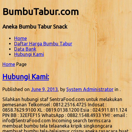
BumbuTabur.com
Aneka Bumbu Tabur Snack
Home
Daftar Harga Bumbu Tabur
Data Bank
Hubungi Kami
Home
Page
Hubungi Kami:
Published on
June 9, 2013
, by
System Administrator
in .
Silahkan hubungi staf SentraFood.com untuk melakukan
pemesanan Telkomsel : 0812.2516.4725 Indosat :
0858.7629.9100 XL : 0819.0138.1200 Esia : 024.911.811.124
PIN BB : 32EFEF15 WhatsApp : 0882.1548.4933 YM! : email :
info@SentraFood.com Incoming search terms:cara
membuat bumbu tela telaaneka kripik singkongcara
membuat bumbu tela-telajamur crispy aneka rasacara buat