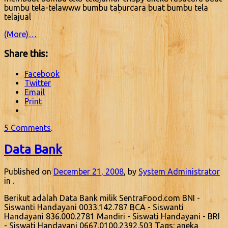
bumbu tela-telawww bumbu taburcara buat bumbu tela
telajual
(More)…
Share this:
Facebook
Twitter
Email
Print
5 Comments
.
Data Bank
Published on
December 21, 2008
, by
System Administrator
in .
Berikut adalah Data Bank milik SentraFood.com BNI -
Siswanti Handayani 0033.142.787 BCA - Siswanti
Handayani 836.000.2781 Mandiri - Siswati Handayani - BRI
- Siswati Handayani 0667.0100.2392.503 Tags: aneka