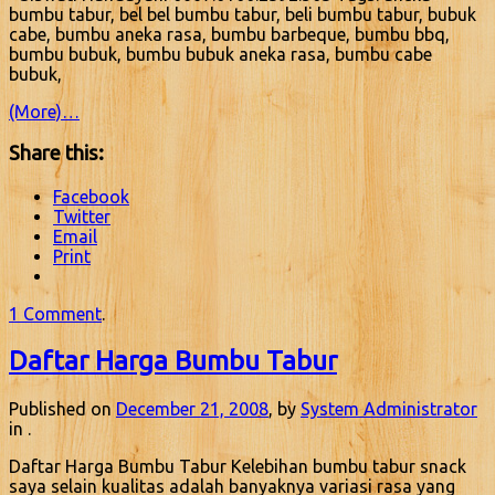
bumbu tabur, bel bel bumbu tabur, beli bumbu tabur, bubuk
cabe, bumbu aneka rasa, bumbu barbeque, bumbu bbq,
bumbu bubuk, bumbu bubuk aneka rasa, bumbu cabe
bubuk,
(More)…
Share this:
Facebook
Twitter
Email
Print
1 Comment
.
Daftar Harga Bumbu Tabur
Published on
December 21, 2008
, by
System Administrator
in .
Daftar Harga Bumbu Tabur Kelebihan bumbu tabur snack
saya selain kualitas adalah banyaknya variasi rasa yang