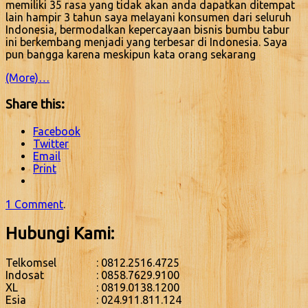
memiliki 35 rasa yang tidak akan anda dapatkan ditempat
lain hampir 3 tahun saya melayani konsumen dari seluruh
Indonesia, bermodalkan kepercayaan bisnis bumbu tabur
ini berkembang menjadi yang terbesar di Indonesia. Saya
pun bangga karena meskipun kata orang sekarang
(More)…
Share this:
Facebook
Twitter
Email
Print
1 Comment
.
Hubungi Kami:
Telkomsel
: 0812.2516.4725
Indosat
: 0858.7629.9100
XL
: 0819.0138.1200
Esia
: 024.911.811.124