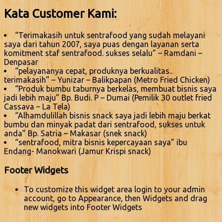
Kata Customer Kami:
“Terimakasih untuk sentrafood yang sudah melayani
saya dari tahun 2007, saya puas dengan layanan serta
komitment staf sentrafood. sukses selalu” – Ramdani –
Denpasar
“pelayananya cepat, produknya berkualitas..
terimakasih” – Yunizar – Balikpapan (Metro Fried Chicken)
“Produk bumbu taburnya berkelas, membuat bisnis saya
jadi lebih maju” Bp. Budi. P – Dumai (Pemilik 30 outlet fried
Cassava – La Tela)
“Alhamdulillah bisnis snack saya jadi lebih maju berkat
bumbu dan minyak padat dari sentrafood, sukses untuk
anda” Bp. Satria – Makasar (snek snack)
“sentrafood, mitra bisnis kepercayaan saya” ibu
Endang- Manokwari (Jamur Krispi snack)
Footer Widgets
To customize this widget area login to your admin
account, go to Appearance, then Widgets and drag
new widgets into Footer Widgets