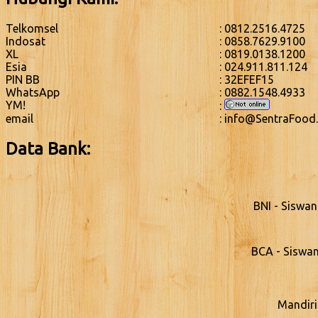
Telkomsel
: 0812.2516.4725
Indosat
: 0858.7629.9100
XL
: 0819.0138.1200
Esia
: 024.911.811.124
PIN BB
: 32EFEF15
WhatsApp
: 0882.1548.4933
YM!
:
email
: info@SentraFood
Data Bank:
BNI - Siswa
BCA - Siswa
Mandiri