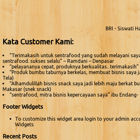
BRI - Siswati 
Kata Customer Kami:
“Terimakasih untuk sentrafood yang sudah melayani saya
sentrafood. sukses selalu” – Ramdani – Denpasar
“pelayananya cepat, produknya berkualitas.. terimakasih” 
“Produk bumbu taburnya berkelas, membuat bisnis saya jadi
Tela)
“Alhamdulillah bisnis snack saya jadi lebih maju berkat 
Makasar (snek snack)
“sentrafood, mitra bisnis kepercayaan saya” ibu Endang-
Footer Widgets
To customize this widget area login to your admin acc
Widgets
Recent Posts