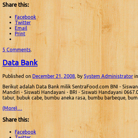
Share this:
Facebook
Twitter
Email
Print
5 Comments
.
Data Bank
Published on
December 21, 2008
, by
System Administrator
in
Berikut adalah Data Bank milik SentraFood.com BNI - Siswa
Mandiri - Siswati Handayani - BRI - Siswati Handayani 0667.
tabur, bubuk cabe, bumbu aneka rasa, bumbu barbeque, bu
(More)…
Share this:
Facebook
Twitter