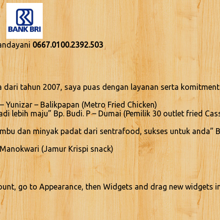
Handayani
0667.0100.2392.503
 dari tahun 2007, saya puas dengan layanan serta komitment
– Yunizar – Balikpapan (Metro Fried Chicken)
 lebih maju” Bp. Budi. P – Dumai (Pemilik 30 outlet fried Cas
bumbu dan minyak padat dari sentrafood, sukses untuk anda” Bp
 Manokwari (Jamur Krispi snack)
ount, go to Appearance, then Widgets and drag new widgets i