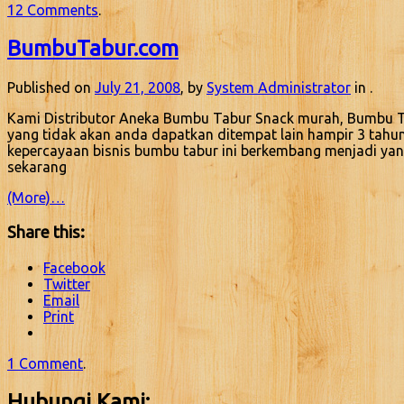
12 Comments
.
BumbuTabur.com
Published on
July 21, 2008
, by
System Administrator
in .
Kami Distributor Aneka Bumbu Tabur Snack murah, Bumbu Ta
yang tidak akan anda dapatkan ditempat lain hampir 3 tahu
kepercayaan bisnis bumbu tabur ini berkembang menjadi yan
sekarang
(More)…
Share this:
Facebook
Twitter
Email
Print
1 Comment
.
Hubungi Kami: