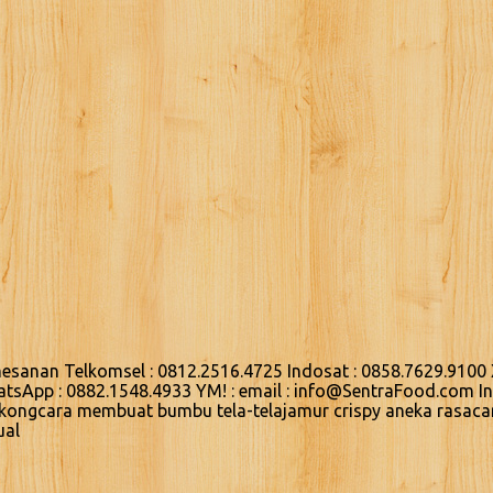
sanan Telkomsel : 0812.2516.4725 Indosat : 0858.7629.9100 
hatsApp : 0882.1548.4933 YM! : email : info@SentraFood.com 
gkongcara membuat bumbu tela-telajamur crispy aneka rasaca
ual