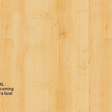
XL :
Incoming
ra buat