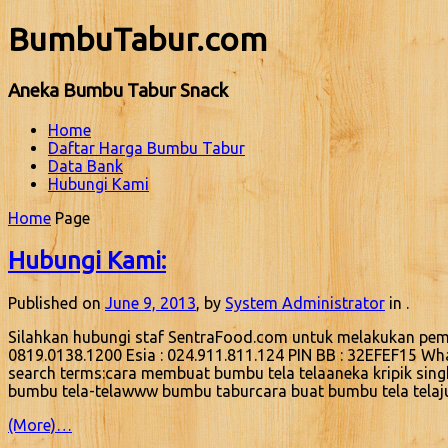
BumbuTabur.com
Aneka Bumbu Tabur Snack
Home
Daftar Harga Bumbu Tabur
Data Bank
Hubungi Kami
Home
Page
Hubungi Kami:
Published on
June 9, 2013
, by
System Administrator
in .
Silahkan hubungi staf SentraFood.com untuk melakukan peme
0819.0138.1200 Esia : 024.911.811.124 PIN BB : 32EFEF15 W
search terms:cara membuat bumbu tela telaaneka kripik sin
bumbu tela-telawww bumbu taburcara buat bumbu tela telaj
(More)…