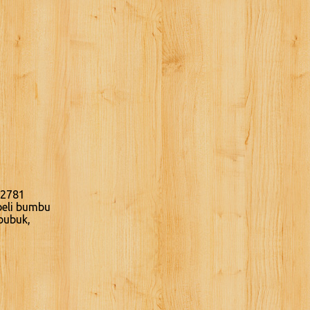
.2781
beli bumbu
bubuk,