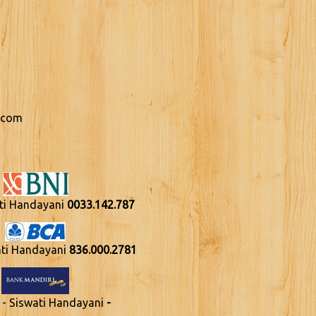
.com
nti Handayani
0033.142.787
nti Handayani
836.000.2781
 - Siswati Handayani
-