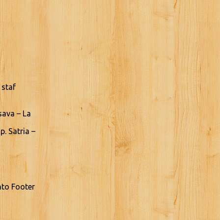
 staf
sava – La
. Satria –
nto Footer