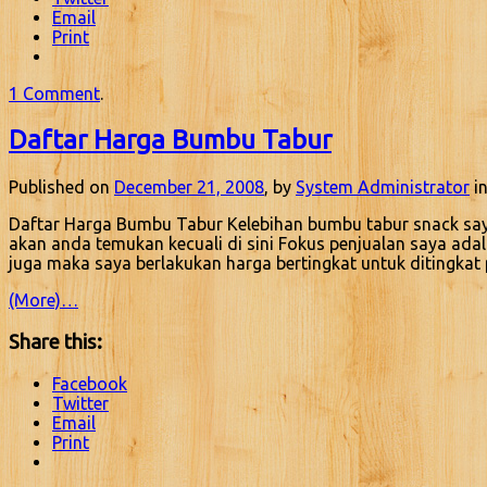
Email
Print
1 Comment
.
Daftar Harga Bumbu Tabur
Published on
December 21, 2008
, by
System Administrator
in
Daftar Harga Bumbu Tabur Kelebihan bumbu tabur snack saya 
akan anda temukan kecuali di sini Fokus penjualan saya ada
juga maka saya berlakukan harga bertingkat untuk ditingka
(More)…
Share this:
Facebook
Twitter
Email
Print