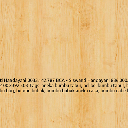
 .
nti Handayani 0033.142.787 BCA - Siswanti Handayani 836.000
0100.2392.503 Tags: aneka bumbu tabur, bel bel bumbu tabur, 
mbu bbq, bumbu bubuk, bumbu bubuk aneka rasa, bumbu cabe 