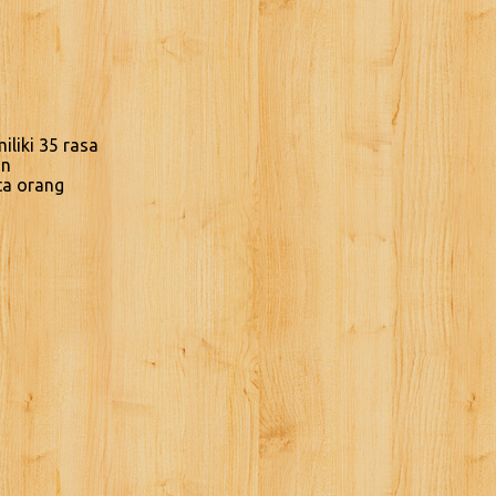
liki 35 rasa
an
ta orang