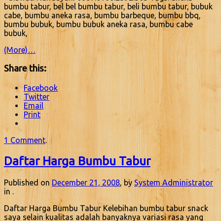
bumbu tabur, bel bel bumbu tabur, beli bumbu tabur, bubuk
cabe, bumbu aneka rasa, bumbu barbeque, bumbu bbq,
bumbu bubuk, bumbu bubuk aneka rasa, bumbu cabe
bubuk,
(More)…
Share this:
Facebook
Twitter
Email
Print
1 Comment
.
Daftar Harga Bumbu Tabur
Published on
December 21, 2008
, by
System Administrator
in .
Daftar Harga Bumbu Tabur Kelebihan bumbu tabur snack
saya selain kualitas adalah banyaknya variasi rasa yang