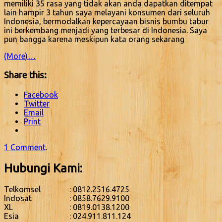
memiliki 35 rasa yang tidak akan anda dapatkan ditempat
lain hampir 3 tahun saya melayani konsumen dari seluruh
Indonesia, bermodalkan kepercayaan bisnis bumbu tabur
ini berkembang menjadi yang terbesar di Indonesia. Saya
pun bangga karena meskipun kata orang sekarang
(More)…
Share this:
Facebook
Twitter
Email
Print
1 Comment
.
Hubungi Kami:
Telkomsel
: 0812.2516.4725
Indosat
: 0858.7629.9100
XL
: 0819.0138.1200
Esia
: 024.911.811.124