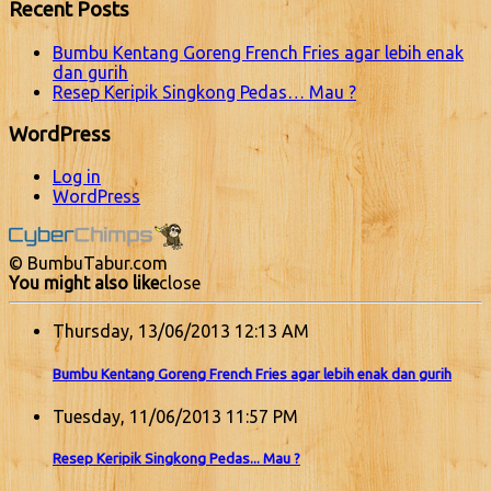
Recent Posts
Bumbu Kentang Goreng French Fries agar lebih enak
dan gurih
Resep Keripik Singkong Pedas… Mau ?
WordPress
Log in
WordPress
© BumbuTabur.com
You might also like
close
Thursday, 13/06/2013 12:13 AM
Bumbu Kentang Goreng French Fries agar lebih enak dan gurih
Tuesday, 11/06/2013 11:57 PM
Resep Keripik Singkong Pedas... Mau ?