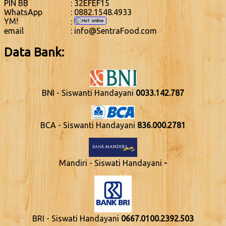
PIN BB
: 32EFEF15
WhatsApp
: 0882.1548.4933
YM!
:
email
: info@SentraFood.com
Data Bank:
BNI - Siswanti Handayani
0033.142.787
BCA - Siswanti Handayani
836.000.2781
Mandiri - Siswati Handayani
-
BRI - Siswati Handayani
0667.0100.2392.503