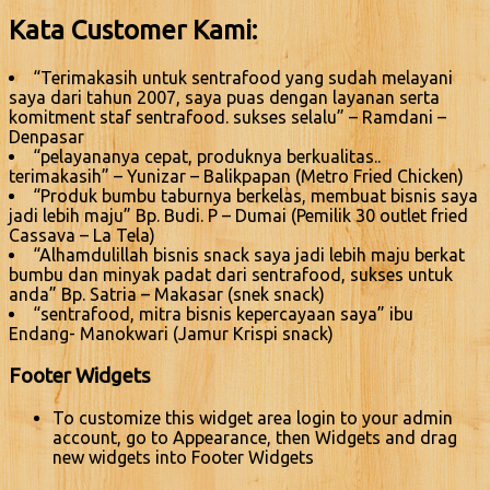
Kata Customer Kami:
“Terimakasih untuk sentrafood yang sudah melayani
saya dari tahun 2007, saya puas dengan layanan serta
komitment staf sentrafood. sukses selalu” – Ramdani –
Denpasar
“pelayananya cepat, produknya berkualitas..
terimakasih” – Yunizar – Balikpapan (Metro Fried Chicken)
“Produk bumbu taburnya berkelas, membuat bisnis saya
jadi lebih maju” Bp. Budi. P – Dumai (Pemilik 30 outlet fried
Cassava – La Tela)
“Alhamdulillah bisnis snack saya jadi lebih maju berkat
bumbu dan minyak padat dari sentrafood, sukses untuk
anda” Bp. Satria – Makasar (snek snack)
“sentrafood, mitra bisnis kepercayaan saya” ibu
Endang- Manokwari (Jamur Krispi snack)
Footer Widgets
To customize this widget area login to your admin
account, go to Appearance, then Widgets and drag
new widgets into Footer Widgets