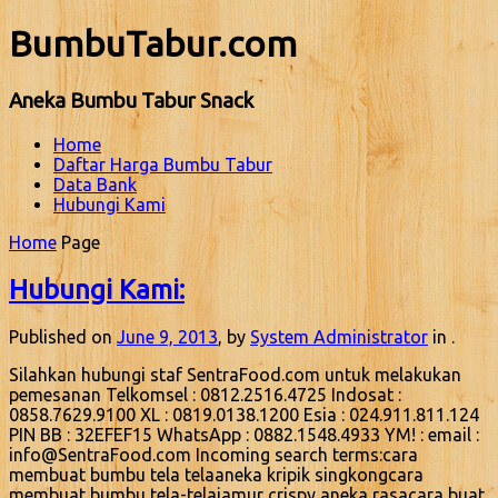
BumbuTabur.com
Aneka Bumbu Tabur Snack
Home
Daftar Harga Bumbu Tabur
Data Bank
Hubungi Kami
Home
Page
Hubungi Kami:
Published on
June 9, 2013
, by
System Administrator
in .
Silahkan hubungi staf SentraFood.com untuk melakukan
pemesanan Telkomsel : 0812.2516.4725 Indosat :
0858.7629.9100 XL : 0819.0138.1200 Esia : 024.911.811.124
PIN BB : 32EFEF15 WhatsApp : 0882.1548.4933 YM! : email :
info@SentraFood.com Incoming search terms:cara
membuat bumbu tela telaaneka kripik singkongcara
membuat bumbu tela-telajamur crispy aneka rasacara buat