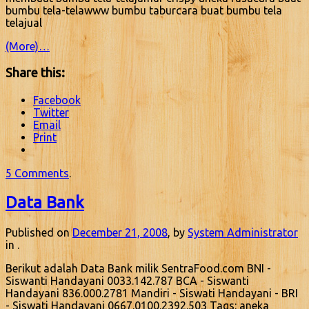
bumbu tela-telawww bumbu taburcara buat bumbu tela
telajual
(More)…
Share this:
Facebook
Twitter
Email
Print
5 Comments
.
Data Bank
Published on
December 21, 2008
, by
System Administrator
in .
Berikut adalah Data Bank milik SentraFood.com BNI -
Siswanti Handayani 0033.142.787 BCA - Siswanti
Handayani 836.000.2781 Mandiri - Siswati Handayani - BRI
- Siswati Handayani 0667.0100.2392.503 Tags: aneka