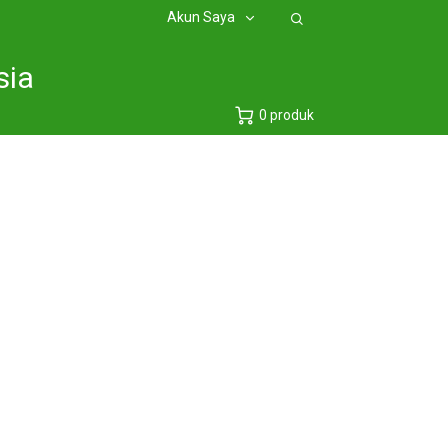
Akun Saya
sia
0 produk