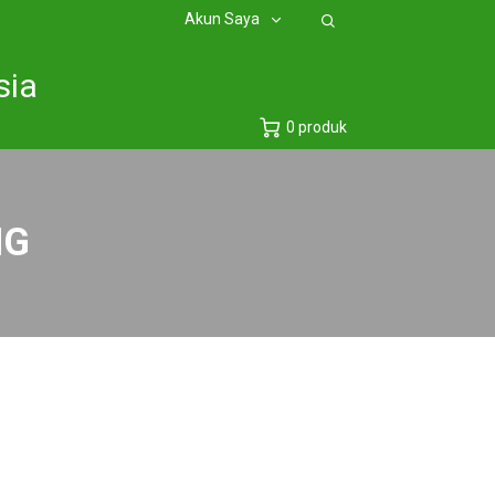
Akun Saya
sia
0 produk
NG